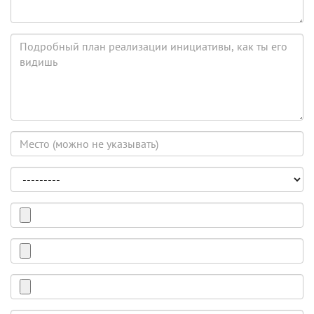
ты
сможешь
принять
Подробный
в
план
реализации
реализации
инициативы,
как
ты
его
Место
видишь
(можно
неуказывать)
Тема
Фотография
(можно
без
Документ
фото)
Word
или
Видео
PDF