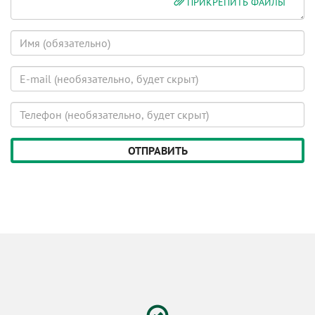
ПРИКРЕПИТЬ ФАЙЛЫ
Имя
E-
mail
(будет
Телефон
скрыт)
(будет
скрыт)