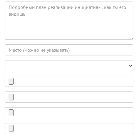
принять
Подробный
в
план
реализации
реализации
инициативы,
как
ты
его
Место
видишь
(можно
неуказывать)
Тема
Фотография
(можно
без
Документ
фото)
Word
или
Видео
PDF
Аудиозапись