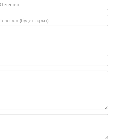
тчество
елефон
удет
крыт)