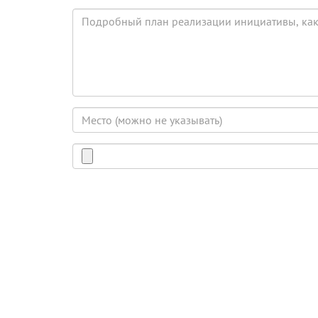
принять
Подробный
в
план
реализации
реализации
инициативы,
как
ты
его
Место
видишь
(можно
неуказывать)
Документ
Word
или
PDF