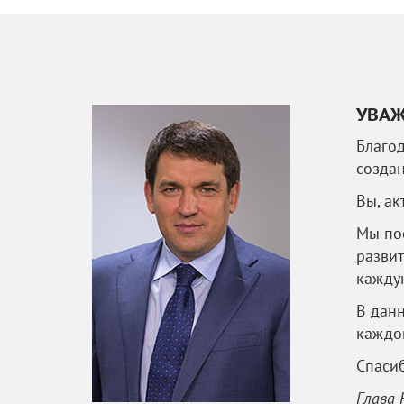
УВАЖ
Благод
созда
Вы, ак
Мы пос
развит
кажду
В данн
каждой
Спасиб
Глава 